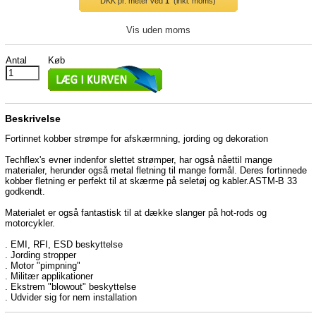
DKK
pr. meter ved
1
(inkl. moms)
Vis uden moms
Antal
Køb
Beskrivelse
Fortinnet kobber strømpe for afskærmning, jording og dekoration
Techflex's evner indenfor slettet strømper, har også nåettil mange
materialer, herunder også metal fletning til mange formål. Deres fortinnede
kobber fletning er perfekt til at skærme på seletøj og kabler.ASTM-B 33
godkendt.
Materialet er også fantastisk til at dække slanger på hot-rods og
motorcykler.
. EMI, RFI, ESD beskyttelse
. Jording stropper
. Motor "pimpning"
. Militær applikationer
. Ekstrem "blowout" beskyttelse
. Udvider sig for nem installation