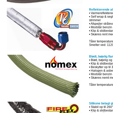
Reflekterende al
•
V
armereflekter
•
Self
wrap
&
segl
strimmel
•
Afspejler
stråle
•
Modstår
benzin
•
Klip
&
slidbesta
•
Skæres
rent
me
Tåler temperature
Smelter ved: 112
Blødt, bøjelig fl
•
Blød
,
bøjelig
og
•
Klip
&
slidbesta
•
Beskytter
op
til
•
Halogen
&
asbes
•
Modstår
benzin
•
Skæres
nemt
m
Tåler temperature
Silikone belagt g
• Stabil op til 260
• Klip & slidbesta