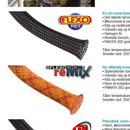
En all-round bun
• Det største farv
• Økonomisk & nem
• Klip og nedbry
• Udvider sig op 
• Halogen fri
• Modstår benzin,
• FMVSS 302 god
Tåler temperature
Smelter ved: 250
Ny, tilfældig kon
• Spændende nye
• Udvider sig op 
• Klip og nedbry
• Nem at installer
• FWMVV 302 go
Tåler temperature
Smelter ved: 250
Fleksibelt, semi-s
• Nem, økonomisk 
• Mere fleksibel e