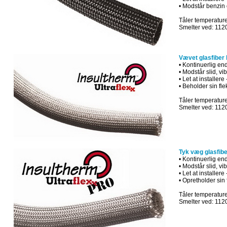
•
Modstår
benzin
Tåler temperature
Smelter ved: 112
Vævet glasfiber 
•
Kontinuerlig
end
•
Modstår
slid
,
vib
•
Let at
installere
•
Beholder sin
fle
Tåler temperature
Smelter ved: 112
Tyk væg glasfibe
•
Kontinuerlig
end
•
Modstår
slid
,
vib
•
Let at
installere
•
Opretholder sin
Tåler temperature
Smelter ved: 112