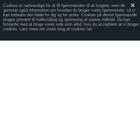
Cookies er nødvendige for at få hjemmesiden til at fungere, men de
gemmer også information om hvordan du bruger vores hjemmeside, så vi
kan forbedre den både for dig og for andre. Cookies på denne hjemmeside
bruges primært til trafikmåling og optimering af sidens indhold. Du kan
forsætte med at bruge vores side som altid, hvis du accepterer at vi bruger
cookies. Læs mere om vores brug af cookies her.
Forside
Handelsbetingelser
Kontakt