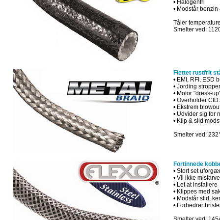
• Halogenfri
• Modstår benzin 
Tåler temperature
Smelter ved: 112
Flettet
rustfrit
st
•
EMI
,
RFI
,
ESD
b
•
Jording
stroppe
•
Motor
"
dress
-
up
•
Overholder
CID
•
Ekstrem
blowou
•
Udvider sig
for
•
Klip
&
slid mods
Smelter ved: 232
Fortinnede
kobb
•
Stort set
uforgæ
•
Vil
ikke
misfarve
•
Let at
installere
•
Klippes
med
sa
•
Modstår
slid
,
ke
•
Forbedrer
briste
Smelter ved: 145