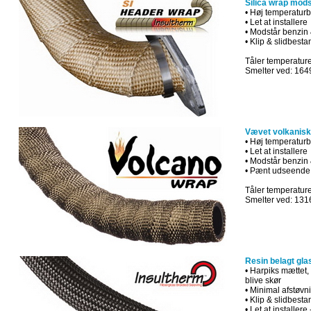
Silica wrap mods
•
Høj temperatur
•
Let at
installere
•
Modstår
benzin
•
Klip
&
slidbesta
Tåler temperature
Smelter ved: 164
Vævet volkanisk 
•
Høj
temperatur
•
Let at
installere
•
Modstår
benzin
•
Pænt
udseende
Tåler temperature
Smelter ved: 131
Resin belagt glas
•
Harpiks
mættet
,
blive
skør
•
Minimal
afstøvn
•
Klip
&
slidbesta
•
Let at
installere