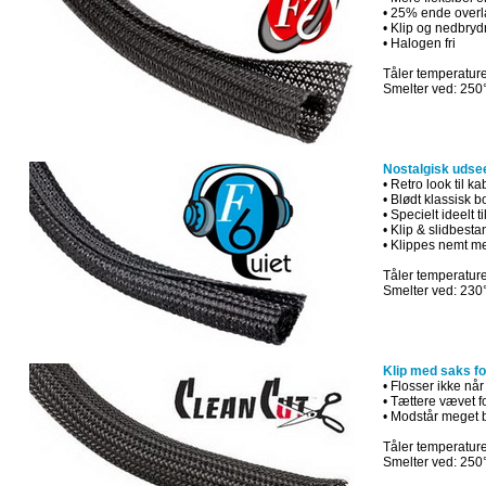
• 25% ende overl
• Klip og nedbry
• Halogen fri
Tåler temperature
Smelter ved: 250
Nostalgisk udseen
• Retro look til ka
• Blødt klassisk 
• Specielt ideelt t
• Klip & slidbesta
• Klippes nemt m
Tåler temperature
Smelter ved: 230
Klip med saks for
• Flosser ikke nå
• Tættere vævet f
• Modstår meget 
Tåler temperature
Smelter ved: 250