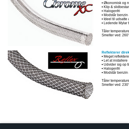
•
Økonomisk
og
•
Klip
&
slidbesta
•
Halogenfri
•
Modstår
benzin
•
Ideel
til
udsatte
•
Ledende
Mylar
t
Tåler temperature
Smelter ved: 260
Reflekterer direk
•
Meget
reflekter
•
Let at
installere
•
Udvider
sig
op ti
•
Halogenfri
•
Modstår
benzin
Tåler temperature
Smelter ved: 230