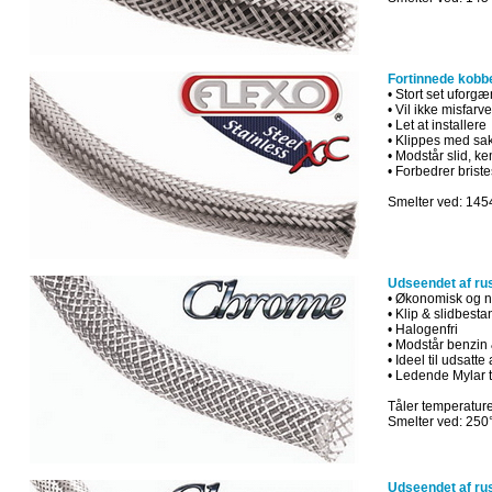
Fortinnede
kobb
•
Stort set
uforgæ
•
Vil
ikke
misfarve
•
Let at
installere
•
Klippes
med
sa
•
Modstår
slid
,
ke
•
Forbedrer
briste
Smelter ved: 145
Udseendet af rus
•
Økonomisk
og
•
Klip
&
slidbesta
•
Halogenfri
•
Modstår
benzin
•
Ideel
til
udsatte
•
Ledende
Mylar
t
Tåler temperature
Smelter ved: 250
Udseendet af rust