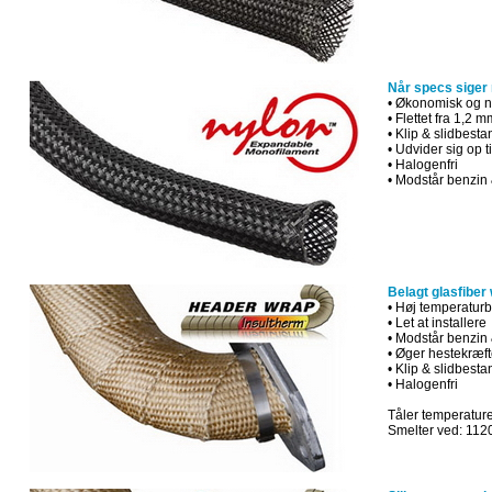
Når specs siger 
•
Økonomisk
og
•
Flettet
fra
1,2
m
•
Klip
&
slidbesta
•
Udvider sig
op ti
•
Halogenfri
•
Modstår
benzin
Belagt glasfiber
•
Høj temperatur
•
Let at
installere
•
Modstår
benzin
•
Øger
hestekræft
•
Klip
&
slidbesta
•
Halogenfri
Tåler temperature
Smelter ved: 112