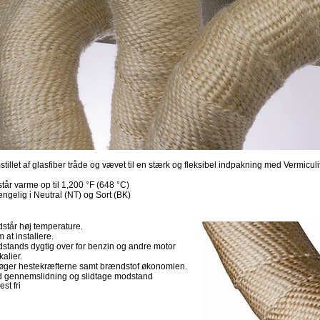
tillet af glasfiber tråde og vævet til en stærk og fleksibel indpakning med Vermicul
tår varme op til 1,200 °F (648 °C)
ngelig i Neutral (NT) og Sort (BK)
dstår høj temperature.
 at installere.
dstands dygtig over for benzin og andre motor
alier.
røger hestekræfterne samt brændstof økonomien.
d gennemslidning og slidtage modstand
est fri