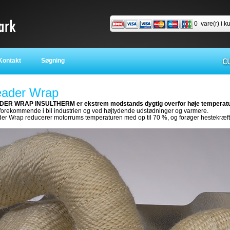
0
vare(r) i k
ontakt
Søgning
ader Wrap
ER WRAP INSULTHERM er ekstrem modstands dygtig overfor høje temperatu
 forekommende i bil industrien og ved højtydende udstødninger og varmere.
er Wrap reducerer motorrums temperaturen med op til 70 %, og forøger hestekræfter