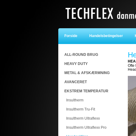
Forside
Handelsbetingelser
K
He
ALL-ROUND BRUG
HEAD
HEAVY DUTY
Ofte
Head
METAL & AFSKÆRMNING
AVANCERET
EKSTREM TEMPERATUR
Insultherm
Insultherm Tru-Fit
Insultherm Ultraflexx
Insultherm Ultraflexx Pro