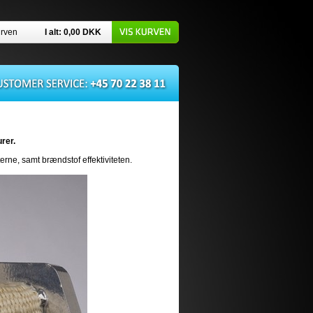
urven
I alt: 0,00
DKK
rer.
ne, samt brændstof effektiviteten.