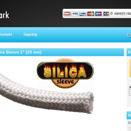
0
vare(r) i k
ontakt
Søgning
ica Sleeve 1" (25 mm)
K
A
H
B