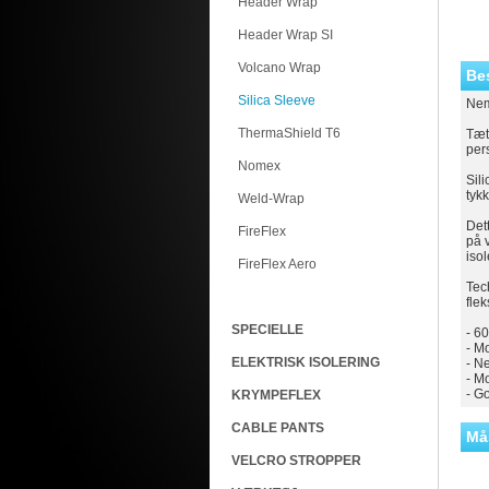
Header Wrap
Header Wrap SI
Volcano Wrap
Be
Silica Sleeve
Nem
ThermaShield T6
Tæt
per
Nomex
Sili
tyk
Weld-Wrap
Det
FireFlex
på 
iso
FireFlex Aero
Tec
flek
SPECIELLE
- 60
- M
ELEKTRISK ISOLERING
- Ne
- M
- G
KRYMPEFLEX
CABLE PANTS
Må
VELCRO STROPPER