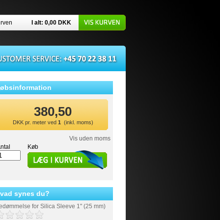
urven
I alt: 0,00
DKK
øbsinformation
380,50
DKK
pr. meter ved
1
(inkl. moms)
Vis uden moms
ntal
Køb
vad synes du?
edømmelse for
Silica Sleeve 1" (25 mm)