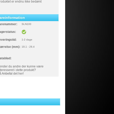
roduktet er endnu ikke bedømt
areinformation
arenummer:
SLN100
agerstatus:
everingstid:
1-2 dage
tørrelse (mm):
19,1 - 29,4
atablad:
ender du andre der kunne være
nteresseret i dette produkt?
å
Anbefal
det her!