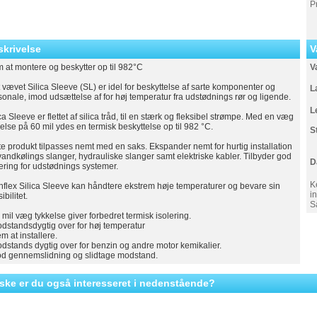
P
skrivelse
V
 at montere og beskytter op til 982°C
V
 vævet Silica Sleeve (SL) er idel for beskyttelse af sarte komponenter og
L
sonale, imod udsættelse af for høj temperatur fra udstødnings rør og ligende.
L
ca Sleeve er flettet af silica tråd, til en stærk og fleksibel strømpe. Med en væg
kelse på 60 mil ydes en termisk beskyttelse op til 982 °C.
S
te produkt tilpasses nemt med en saks. Ekspander nemt for hurtig installation
vandkølings slanger, hydrauliske slanger samt elektriske kabler. Tilbyder god
D
lering for udstødnings systemer.
K
hflex Silica Sleeve kan håndtere ekstrem høje temperaturer og bevare sin
i
sibilitet.
S
 mil væg tykkelse giver forbedret termisk isolering.
odstandsdygtig over for høj temperatur
m at installere.
odstands dygtig over for benzin og andre motor kemikalier.
od gennemslidning og slidtage modstand.
ske er du også interesseret i nedenstående?