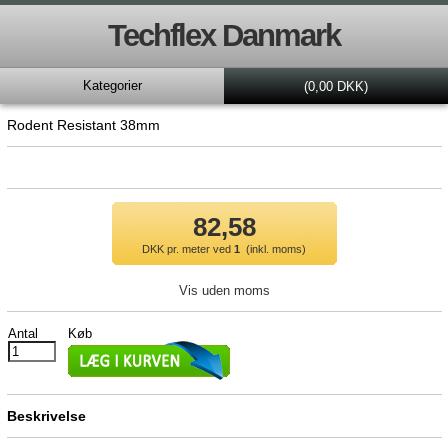
Techflex Danmark
Kategorier
(0,00 DKK)
Rodent Resistant 38mm
82,58
DKK
pr. meter ved
1
(inkl. moms)
Vis uden moms
Antal
Køb
Beskrivelse