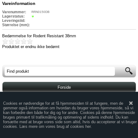
Vareinformation
Varenummer:
RRN0150DB
Lagerstatus:
Leveringstid:
Størrelse (mm):
Bedømmelse for
Rodent Resistant 38mm
Produktet er endnu ikke bedømt
Forside
Handelsbetingelser
Cookies er nødvendige for at få hjemmesiden til at fungere, men de
gemmer også information om hvordan du bruger vores hjemmeside, så vi
Kontakt
kan forbedre den både for dig og for andre. Cookies på denne hjemmeside
bruges primært til trafikmåling og optimering af sidens indhold. Du kan
forsætte med at bruge vores side som altid, hvis du accepterer at vi bruger
Mobil -
Web
cookies. Læs mere om vores brug af cookies her.