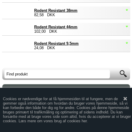
Rodent Resistant 38mm
82,58 DKK
Rodent Resistant 44mm
102,00 DKK
Rodent Resistant 9,5mm
24,08 DKK
Forside
Cookies er nødvendige for at få hjemmesiden til at fungere, men de
Handelsbetingelser
gemmer også information om hvordan du bruger vores hjemmeside, så vi
kan forbedre den både for dig og for andre. Cookies på denne hjemmeside
bruges primært til trafikmåling og optimering af sidens indhold. Du kan
Kontakt
forsætte med at bruge vores side som altid, hvis du accepterer at vi bruger
cookies. Læs mere om vores brug af cookies her.
Mobil -
Web